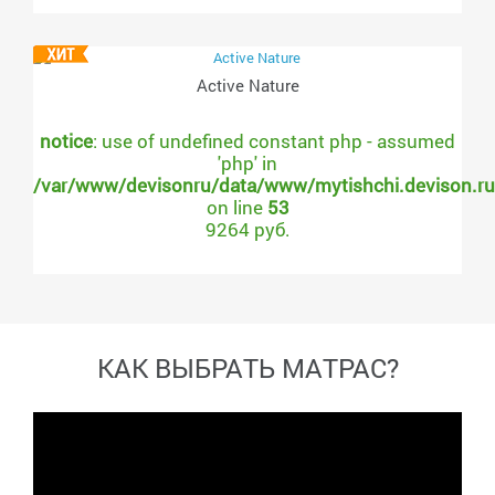
Active Nature
notice
: use of undefined constant php - assumed
'php' in
/var/www/devisonru/data/www/mytishchi.devison.r
on line
53
9264 руб.
КАК ВЫБРАТЬ МАТРАС?