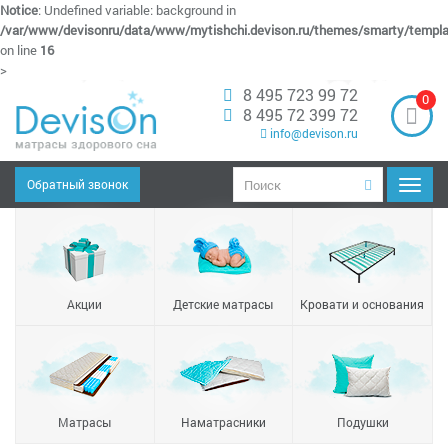
Notice
: Undefined variable: background in
/var/www/devisonru/data/www/mytishchi.devison.ru/themes/smarty/templa
on line
16
>
8 495 723 99 72
0
8 495 72 399 72
info@devison.ru
Обратный звонок
Навиг
Акции
Детские матрасы
Кровати и основания
Матрасы
Наматрасники
Подушки